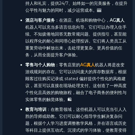
持人和礼宾，提供24/7、始终如一的完美服务，在提升
公平性与魅力的同时，减少运营成本。🎰
酒店与客户服务
：在酒店、机场和购物中心，
AG真人
机器人可以充当多语言信息向导。它们可以办理入住手
续、不知疲倦地回答无数常规问题、提供指引，甚至能
以程序化的耐心和同理心处理投诉。它们将人类员工从
重复劳动中解放出来，去处理更复杂、更具价值的任
务，从而全面提升客户体验。
零售与个人购物
：零售店里的
AG真人
机器人将是改变
游戏规则的存在。它可以访问庞大的库存数据库，根据
顾客过往购买记录或 stated 偏好提供个性化的风格建
议，甚至可以直接在现场处理支付。这创造了一种高度
个性化且高效的购物旅程，融合了电子商务的便利性与
实体零售的触觉体验。🛍️
教育与培训
：在教育领域，这些机器人可以充当引人入
胜的导师或助教。它们可以耐心指导学生解决复杂问
题，根据个人学习进度调整教学风格，并在语言或历史
等科目上提供互动式、沉浸式的学习体验，使教育变得