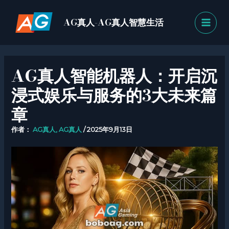
跳
MAI
至
AG真人-AG真人智慧生活
MEN
内
容
AG真人智能机器人：开启沉
浸式娱乐与服务的3大未来篇
章
作者：
AG真人, AG真人
/
2025年9月13日