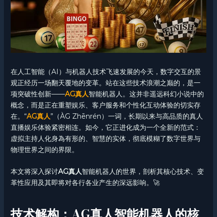
在人工智能（AI）与机器人技术飞速发展的今天，数字交互的景
观正经历一场翻天覆地的变革。站在这些技术浪潮之巅的，是一
项突破性创新——
AG真人
智能机器人。这并非遥远科幻小说中的
概念，而是正在重塑娱乐、客户服务和个性化互动体验的切实存
在。“
AG真人
”（ÀG Zhēnrén）一词，长期以来与高品质的真人
直播娱乐体验紧密相连。如今，它正进化成为一个全新的范式：
虚拟主持人化身為有形的、智慧的实体，彻底模糊了数字世界与
物理世界之间的界限。
本文将深入探讨
AG真人
智能机器人的世界，剖析其核心技术、变
革性应用及其即将对各行各业产生的深远影响。🚀
技术解构：AG真人智能机器人的核