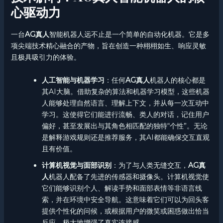
心驱动力
一台
AG真人
智能机器人远不止是一个简单的自动化机器。它是多
项尖端技术精心融合的产物，旨在创造一种栩栩如生、响应灵敏
且极具吸引力的体验。
人工智能与机器学习
：任何
AG真人
机器人的核心都是
其AI大脑。借助复杂的算法和机器学习模型，这些机器
人能够处理自然语言、理解上下文，并从每一次互动中
学习。这使得它们能进行流畅、类人的对话，记住用户
偏好，甚至发展出与其角色相匹配的独特“个性”。无论
是解释游戏规则还是推荐服务，其AI都能确保交互直观
且有价值。
计算机视觉与面部识别
：为了与人类无缝交互，
AG真
人
机器人配备了先进的传感器和摄像头。计算机视觉使
它们能够识别个人、解读手势和面部表情等非语言线
索，并在环境中安全导航。这意味着它们可以为回头客
提供个性化的问候，或根据用户的微笑或困惑做出恰当
反应，极大地增强了真实连接感。