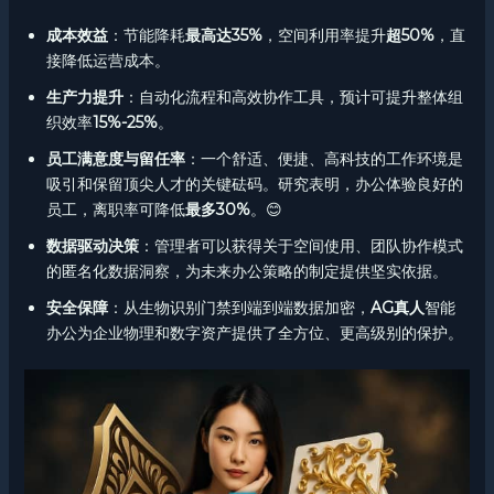
成本效益
：节能降耗
最高达35%
，空间利用率提升
超50%
，直
接降低运营成本。
生产力提升
：自动化流程和高效协作工具，预计可提升整体组
织效率
15%-25%
。
员工满意度与留任率
：一个舒适、便捷、高科技的工作环境是
吸引和保留顶尖人才的关键砝码。研究表明，办公体验良好的
员工，离职率可降低
最多30%
。😊
数据驱动决策
：管理者可以获得关于空间使用、团队协作模式
的匿名化数据洞察，为未来办公策略的制定提供坚实依据。
安全保障
：从生物识别门禁到端到端数据加密，
AG真人
智能
办公为企业物理和数字资产提供了全方位、更高级别的保护。