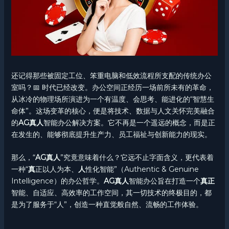
还记得那些被固定工位、笨重电脑和低效流程所支配的传统办公
室吗？📅 时代已经改变。办公空间正经历一场前所未有的革命，
从冰冷的物理场所演进为一个有温度、会思考、能进化的“智慧生
命体”。这场变革的核心，便是将技术、数据与人文关怀完美融合
的
AG真人
智能办公解决方案。它不再是一个遥远的概念，而是正
在发生的、能够彻底提升生产力、员工福祉与创新能力的现实。
那么，“
AG真人
”究竟意味着什么？它远不止字面含义，更代表着
一种“
真
正以人为本、
人
性化智能”（Authentic & Genuine
Intelligence）的办公哲学。
AG真人
智能办公旨在打造一个
真正
智能、自适应、高效率的工作空间，其一切技术的终极目的，都
是为了服务于“人”，创造一种直觉般自然、流畅的工作体验。