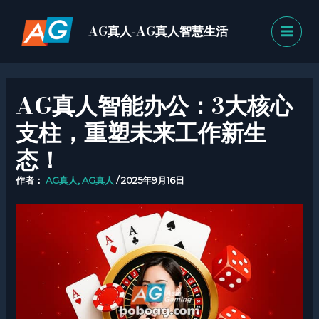
跳
MAI
至
AG真人-AG真人智慧生活
MEN
内
容
AG真人智能办公：3大核心
支柱，重塑未来工作新生
态！
作者：
AG真人, AG真人
/
2025年9月16日