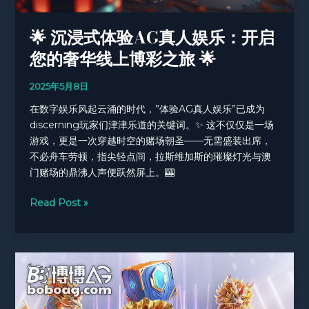
开
启
🌟 沉浸式体验AG真人娱乐：开启
您
您的奢华线上博彩之旅 🌟
的
奢
2025年5月8日
华
线
在数字娱乐风起云涌的时代，”体验AG真人娱乐”已成为
上
discerning玩家们津津乐道的关键词。✨ 这不仅仅是一场
博
游戏，更是一次穿越时空的赌场朝圣——无需盛装出席，
彩
不必舟车劳顿，指尖轻点间，拉斯维加斯的璀璨灯光与澳
之
门赌场的鼎沸人声便跃然屏上。🎰
旅
🌟
Read Post »
🌟
AG
真
人