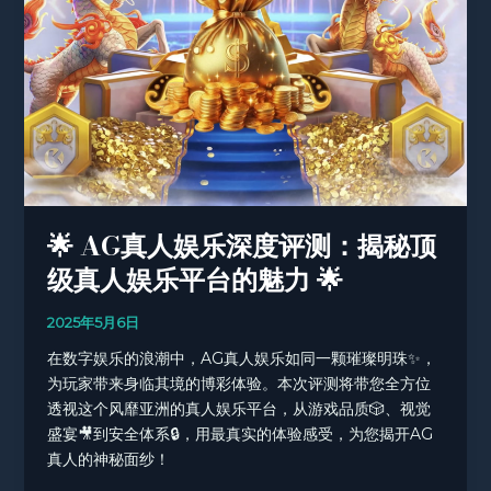
娱
乐
深
度
评
测：
揭
秘
顶
🌟 AG真人娱乐深度评测：揭秘顶
级
级真人娱乐平台的魅力 🌟
真
人
2025年5月6日
娱
乐
在数字娱乐的浪潮中，AG真人娱乐如同一颗璀璨明珠✨，
平
为玩家带来身临其境的博彩体验。本次评测将带您全方位
台
透视这个风靡亚洲的真人娱乐平台，从游戏品质🎲、视觉
的
盛宴🎥到安全体系🔒，用最真实的体验感受，为您揭开AG
魅
真人的神秘面纱！
力