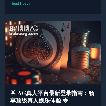
🌟
Read Post »
🌟
AG
真
人
平
台
最
新
登
录
指
南：
畅
🌟 AG真人平台最新登录指南：畅
享
享顶级真人娱乐体验 🌟
顶
级