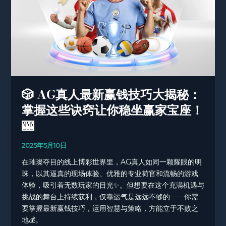
新
赢
钱
技
巧
大
揭
秘：
🎲 AG真人最新赢钱技巧大揭秘：
掌
掌握这些诀窍让你稳坐赢家宝座！
握
这
🎰
些
诀
2025年5月10日
窍
在璀璨夺目的线上博彩世界里，AG真人如同一颗耀眼的明
让
珠，以其逼真的现场体验、优雅的专业荷官和流畅的游戏
你
体验，吸引着无数玩家的目光✨。但想要在这个充满机遇与
稳
挑战的舞台上持续获利，仅靠运气是远远不够的——你需
坐
要掌握最新赢钱技巧，运用智慧与策略，方能立于不败之
赢
地💰。
家