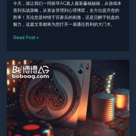
今天，就让我们一同探寻AG真人最新赢钱秘籍，从游戏本
宝
质到实战策略，从资金管理到心理博弈，全方位提升您的
座！
胜率！无论您是钟情于百家乐的刺激，还是沉醉于轮盘的
🎰
魅力，这篇文章都将为您打开一扇通往胜利的大门🚪。
Read Post »
🌟
沉
浸
式
体
验
AG
真
人
娱
乐：