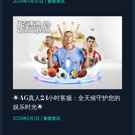
2025年4月30日
/
新闻资讯
🌟AG真人24小时客服：全天候守护您的
娱乐时光🌟
2025年5月1日
/
新闻资讯