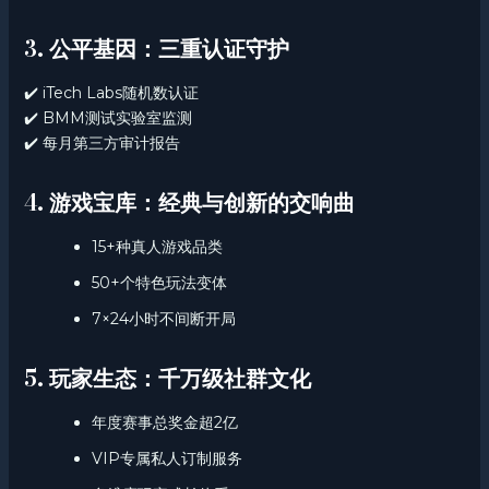
3. 公平基因：三重认证守护
✔️ iTech Labs随机数认证
✔️ BMM测试实验室监测
✔️ 每月第三方审计报告
4. 游戏宝库：经典与创新的交响曲
15+种真人游戏品类
50+个特色玩法变体
7×24小时不间断开局
5. 玩家生态：千万级社群文化
年度赛事总奖金超2亿
VIP专属私人订制服务