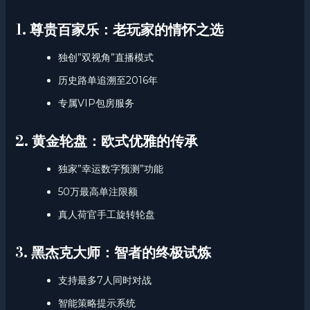
1. 尊贵百家乐：老玩家的情怀之选
独创”双视角”直播模式
历史路单追溯至2016年
专属VIP包房服务
2. 黄金轮盘：欧式优雅的传承
独家”幸运数字预测”功能
50万最高单注限额
真人荷官手工旋转轮盘
3. 黑杰克大师：智者的终极试炼
支持最多7人同时对战
智能策略提示系统