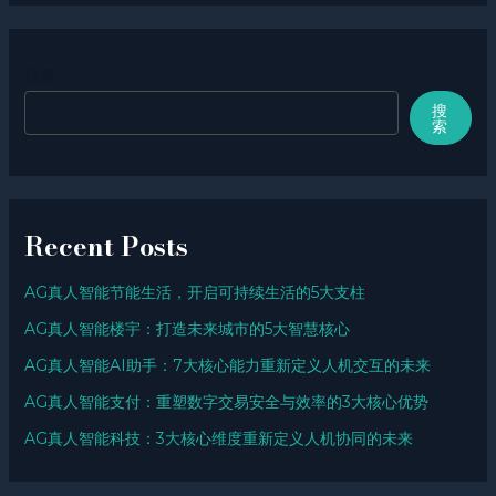
搜索
搜
索
Recent Posts
AG真人智能节能生活，开启可持续生活的5大支柱
AG真人智能楼宇：打造未来城市的5大智慧核心
AG真人智能AI助手：7大核心能力重新定义人机交互的未来
AG真人智能支付：重塑数字交易安全与效率的3大核心优势
AG真人智能科技：3大核心维度重新定义人机协同的未来