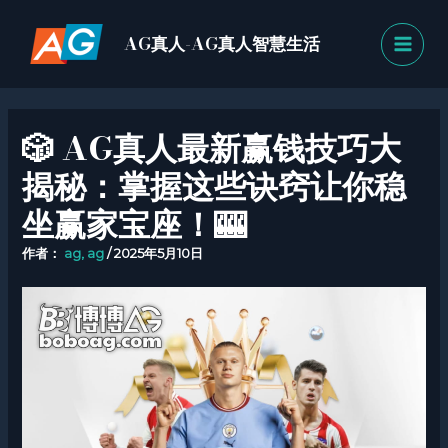
跳
MAI
至
AG真人-AG真人智慧生活
MEN
内
容
🎲 AG真人最新赢钱技巧大
揭秘：掌握这些诀窍让你稳
坐赢家宝座！🎰
作者：
ag, ag
/
2025年5月10日