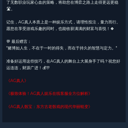
了无数职业玩家心血的策略，将助您在博弈之路上走得更远更稳
🛣️。
记住，AG真人本质上是一种娱乐方式，请理性投注，量力而行。
愿您在享受游戏乐趣的同时，也能收获满满的财富与喜悦！🍀
💬 最后赠言：
"赌博如人生，不在于一时的得失，而在于持久的智慧与定力。"
准备好运用这些技巧，在AG真人的舞台上大展身手了吗？祝您好
运连连，财源广进！💰🎊
《AG真人》
《极致体验！AG真人娱乐在线客服全方位解析》
《AG真人骰宝：东方古老骰戏的现代华丽蜕变》