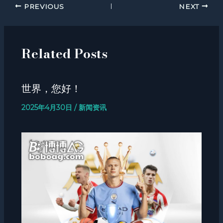
PREVIOUS
NEXT
Related Posts
世界，您好！
2025年4月30日
/
新闻资讯