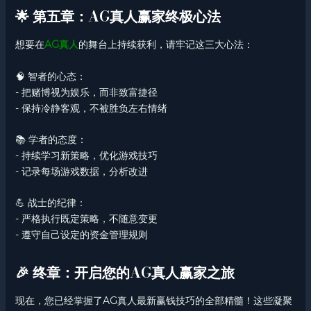
🌟 第五章：AG真人赢家终极心法
想要在
AG真人
的舞台上持续获利，请牢记这三大心法：
🧠 智者的心态：
- 把赌博视为娱乐，而非致富捷径
- 保持冷静客观，不被胜负左右情绪
📚 学者的态度：
- 持续学习新策略，优化游戏技巧
- 记录每场游戏数据，分析改进
💪 战士的纪律：
- 严格执行既定策略，不随意变更
- 遵守自己设定的资金管理规则
🎉 终章：开启您的AG真人赢家之旅
现在，您已经掌握了AG真人最新赢钱技巧的全部精髓！这些凝聚