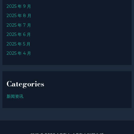
2025 年 9 月
2025 年 8 月
2025 年 7 月
2025 年 6 月
2025 年 5 月
2025 年 4 月
Categories
新闻资讯